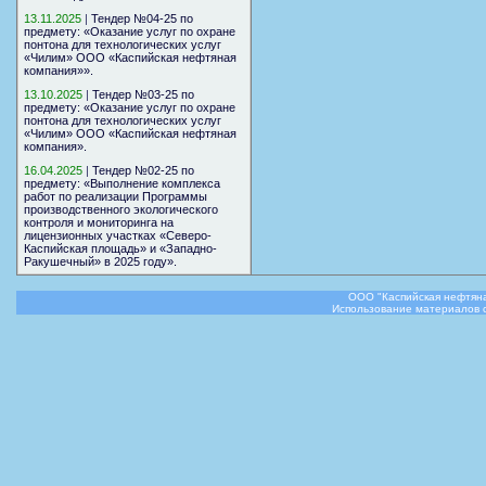
13.11.2025
|
Тендер №04-25 по
предмету: «Оказание услуг по охране
понтона для технологических услуг
«Чилим» ООО «Каспийская нефтяная
компания»».
13.10.2025
|
Тендер №03-25 по
предмету: «Оказание услуг по охране
понтона для технологических услуг
«Чилим» ООО «Каспийская нефтяная
компания».
16.04.2025
|
Тендер №02-25 по
предмету: «Выполнение комплекса
работ по реализации Программы
производственного экологического
контроля и мониторинга на
лицензионных участках «Северо-
Каспийская площадь» и «Западно-
Ракушечный» в 2025 году».
ООО "Каспийская нефтяна
Использование материалов с