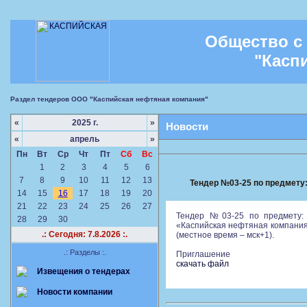
Общество с
"Касп
Раздел тендеров ООО "Каспийская нефтяная компания"
«
2025 г.
»
Новости
«
апрель
»
Пн
Вт
Ср
Чт
Пт
Сб
Вс
1
2
3
4
5
6
7
8
9
10
11
12
13
Тендер №03-25 по предмету:
14
15
16
17
18
19
20
21
22
23
24
25
26
27
Тендер №03-25 по предмету: 
28
29
30
«Каспийская нефтяная компания»
.: Сегодня: 7.8.2026 :.
(местное время – мск+1).
.: Разделы :.
Приглашение
скачать файл
Извещения о тендерах
Новости компании