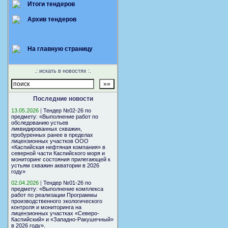
Итоги тендеров
Архив тендеров
На главную страницу
.: искать в новостях :.
Последние новости
13.05.2026
|
Тендер №02-26 по
предмету: «Выполнение работ по
обследованию устьев
ликвидированных скважин,
пробуренных ранее в пределах
лицензионных участков ООО
«Каспийская нефтяная компания» в
северной части Каспийского моря и
мониторинг состояния прилегающей к
устьям скважин акватории в 2026
году»
02.04.2026
|
Тендер №01-26 по
предмету: «Выполнение комплекса
работ по реализации Программы
производственного экологического
контроля и мониторинга на
лицензионных участках «Северо-
Каспийский» и «Западно-Ракушечный»
в 2026 году».