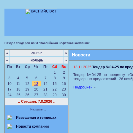
Раздел тендеров ООО "Каспийская нефтяная компания"
«
2025 г.
»
Новости
«
ноябрь
»
Пн
Вт
Ср
Чт
Пт
Сб
Вс
13.11.2025
Тендер №04-25 по пре
1
2
Тендер №04-25 по предмету: «Ок
3
4
5
6
7
8
9
тендерных предложений - 26 ноября
10
11
12
13
14
15
16
Подробней
»
17
18
19
20
21
22
23
24
25
26
27
28
29
30
.: Сегодня: 7.8.2026 :.
.: Разделы :.
Извещения о тендерах
Новости компании