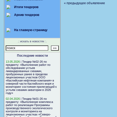
« предыдущее объявление
Итоги тендеров
Архив тендеров
На главную страницу
.: искать в новостях :.
Последние новости
13.05.2026
|
Тендер №02-26 по
предмету: «Выполнение работ по
обследованию устьев
ликвидированных скважин,
пробуренных ранее в пределах
лицензионных участков ООО
«Каспийская нефтяная компания» в
северной части Каспийского моря и
мониторинг состояния прилегающей к
устьям скважин акватории в 2026
году»
02.04.2026
|
Тендер №01-26 по
предмету: «Выполнение комплекса
работ по реализации Программы
производственного экологического
контроля и мониторинга на
лицензионных участках «Северо-