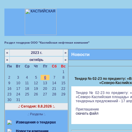
Раздел тендеров ООО "Каспийская нефтяная компания"
«
2023 г.
»
Новости
«
октябрь
»
Пн
Вт
Ср
Чт
Пт
Сб
Вс
1
2
3
4
5
6
7
8
Тендер № 02-23 по предмету: «
«Северо-Каспийск
9
10
11
12
13
14
15
16
17
18
19
20
21
22
Тендер № 02-23 по предмету: «
23
24
25
26
27
28
29
«Северо-Каспийская площадь» и
30
31
тендерных предложений - 17 апре
.: Сегодня: 8.8.2026 :.
Приглашение
скачать файл
.: Разделы :.
Извещения о тендерах
Новости компании