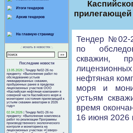
Каспийско
Итоги тендеров
прилегающей 
Архив тендеров
На главную страницу
Тендер №02-2
по обследо
.: искать в новостях :.
скважин, п
Последние новости
лицензионн
13.05.2026
|
Тендер №02-26 по
предмету: «Выполнение работ по
нефтяная комп
обследованию устьев
ликвидированных скважин,
пробуренных ранее в пределах
моря и мони
лицензионных участков ООО
«Каспийская нефтяная компания» в
устьям скваж
северной части Каспийского моря и
мониторинг состояния прилегающей к
устьям скважин акватории в 2026
время оконча
году»
02.04.2026
|
Тендер №01-26 по
16 июня 2026 г
предмету: «Выполнение комплекса
работ по реализации Программы
производственного экологического
контроля и мониторинга на
лицензионных участках «Северо-