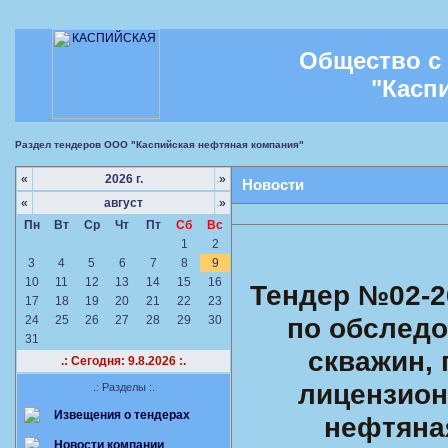
Общество с
"Касп
Раздел тендеров ООО "Каспийская нефтяная компания"
«
2026 г.
»
Новости
«
август
»
Пн
Вт
Ср
Чт
Пт
Сб
Вс
1
2
3
4
5
6
7
8
9
10
11
12
13
14
15
16
Тендер №02-2
17
18
19
20
21
22
23
по обслед
24
25
26
27
28
29
30
31
скважин,
.: Сегодня: 9.8.2026 :.
лицензион
.: Разделы :.
Извещения о тендерах
нефтяна
Новости компании