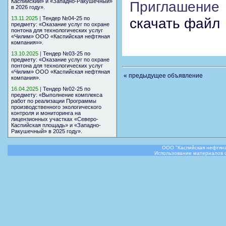
Каспийский» и «Западно-Ракушечный»
Приглашение
в 2026 году».
13.11.2025
|
Тендер №04-25 по
скачать файл
предмету: «Оказание услуг по охране
понтона для технологических услуг
«Чилим» ООО «Каспийская нефтяная
компания»».
13.10.2025
|
Тендер №03-25 по
предмету: «Оказание услуг по охране
понтона для технологических услуг
«Чилим» ООО «Каспийская нефтяная
« предыдущее объявление
компания».
16.04.2025
|
Тендер №02-25 по
предмету: «Выполнение комплекса
работ по реализации Программы
производственного экологического
контроля и мониторинга на
лицензионных участках «Северо-
Каспийская площадь» и «Западно-
Ракушечный» в 2025 году».
ООО "Каспийская нефтяна
Использование материалов с